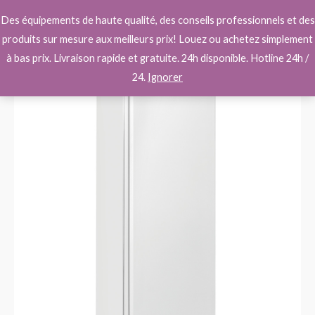
Aller
Main
Des équipements de haute qualité, des conseils professionnels et des
au
Men
produits sur mesure aux meilleurs prix! Louez ou achetez simplement
contenu
à bas prix. Livraison rapide et gratuite. 24h disponible. Hotline 24h /
quantité
24.
Ignorer
de
Armoire
frigorifique,
ventilée,