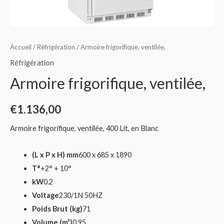
Accueil
/
Réfrigération
/ Armoire frigorifique, ventilée,
Réfrigération
Armoire frigorifique, ventilée,
€
1.136,00
Armoire frigorifique, ventilée, 400 Lit, en Blanc
(L x P x H) mm
600 x 685 x 1890
T°
+2° + 10°
kW
0.2
Voltage
230/1N 50HZ
Poids Brut (kg)
71
Volume (m³)
0.95