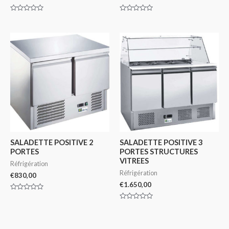
Note
Note
0
0
sur
sur
5
5
SALADETTE POSITIVE 2
SALADETTE POSITIVE 3
PORTES
PORTES STRUCTURES
VITREES
Réfrigération
Réfrigération
€
830,00
€
1.650,00
Note
0
Note
sur
0
5
sur
5