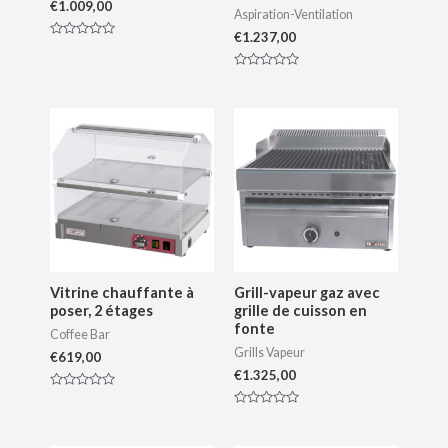
€
1.009,00
Aspiration-Ventilation
€
1.237,00
N
o
t
N
e
o
0
t
s
e
u
0
r
s
5
u
r
5
Vitrine chauffante à
Grill-vapeur gaz avec
poser, 2 étages
grille de cuisson en
fonte
Coffee Bar
Grills Vapeur
€
619,00
€
1.325,00
N
o
N
t
o
e
t
0