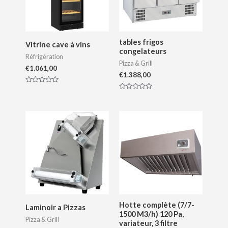
tables frigos
Vitrine cave à vins
congelateurs
Réfrigération
Pizza & Grill
€
1.061,00
€
1.388,00
N
o
N
t
o
e
t
0
e
s
0
u
s
r
u
5
r
5
Hotte complète (7/7-
Laminoir a Pizzas
1500 M3/h) 120 Pa,
Pizza & Grill
variateur, 3 filtre