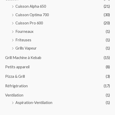
p
Cuisson Alpha 650
(21)
o
Cuisson Optima 700
(30)
u
Cuisson Pro 600
(20)
r
Fourneaux
(1)
Friteuses
(1)
:
Grills Vapeur
(1)
Grill Machine à Kebab
(15)
Petits appareil
(8)
Pizza & Grill
(3)
Réfrigération
(17)
Ventilation
(1)
Aspiration-Ventilation
(1)