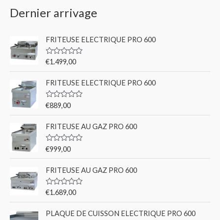
Dernier arrivage
FRITEUSE ELECTRIQUE PRO 600
N
€
1.499,00
o
t
e
FRITEUSE ELECTRIQUE PRO 600
0
s
u
N
€
889,00
r
o
5
t
e
FRITEUSE AU GAZ PRO 600
0
s
u
N
€
999,00
r
o
5
t
e
FRITEUSE AU GAZ PRO 600
0
s
u
N
€
1.689,00
r
o
5
t
e
PLAQUE DE CUISSON ELECTRIQUE PRO 600
0