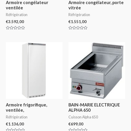
Armoire congélateur
Armoire congélateur, porte
ventilée
vitrée
Réfrigération
Réfrigération
€
3.592,00
€
1.551,00
Note
Note
0
0
sur
sur
5
5
Armoire frigorifique,
BAIN-MARIE ELECTRIQUE
ventilée,
ALPHA 650
Réfrigération
Cuisson Alpha 650
€
1.136,00
€
699,00