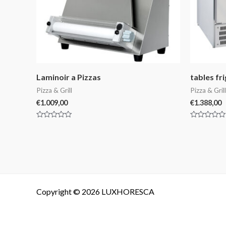
Laminoir a Pizzas
tables fr
Pizza & Grill
Pizza & Grill
€
1.009,00
€
1.388,00
Note
Note
0
0
sur
sur
5
5
Copyright © 2026 LUXHORESCA