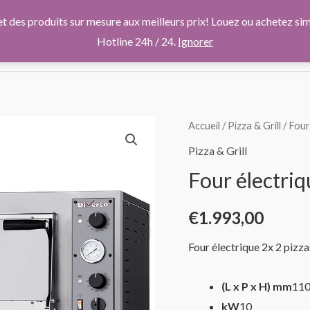
t des produits sur mesure aux meilleurs prix! Louez ou achetez simp
SOMMES-NOUS
NOS PRODUITS
NOS CATALOGUES
NOS
Hotline 24h / 24.
Ignorer
quantité
Accueil
/
Pizza & Grill
/ Four
de
Pizza & Grill
Four
Four électriq
électrique
2x
€
1.993,00
2
pizzas
Four électrique 2x 2 piz
diam.
(L x P x H) mm
110
kW
10