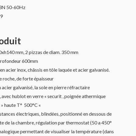
3N 50-60Hz
9
roduit
xh140 mm, 2 pizzas de diam. 350 mm
 profondeur 600mm
en acier inox, châssis en tôle laquée et acier galvanisé.
de roche, de forte épaisseur
acier galvanisé, la sole en pierre réfractaire
, avec hublot en verre « securit , poignée athermique
r » haute T° 500°C «
stances électriques, blindées, positionné en dessous de
oûte de la chambre, régulation par thermostat (50 a 450°
alogique permettant de visualiser la température (dans