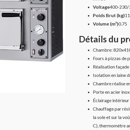
Voltage
400-230/
Poids Brut (kg)
11
Volume (m³)
0.75
Détails du p
Chambre: 820x410
Fours à pizzas de
Réalisation façade 
Isolation en laine 
Chambre réalise en 
Porte en acier inox
Éclairage intérieu
Chauffage par rési
la sole et sur la v
C), thermomètre an