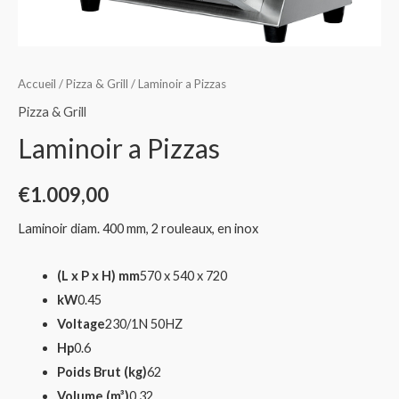
Accueil
/
Pizza & Grill
/ Laminoir a Pizzas
Pizza & Grill
Laminoir a Pizzas
€
1.009,00
Laminoir diam. 400 mm, 2 rouleaux, en inox
(L x P x H) mm
570 x 540 x 720
kW
0.45
Voltage
230/1N 50HZ
Hp
0.6
Poids Brut (kg)
62
Volume (m³)
0.32