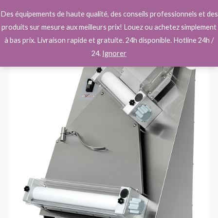
Aller
Main
Des équipements de haute qualité, des conseils professionnels et des
au
Men
produits sur mesure aux meilleurs prix! Louez ou achetez simplement
contenu
à bas prix. Livraison rapide et gratuite. 24h disponible. Hotline 24h /
quantité
24.
Ignorer
de
Laminoir
a
Pizzas